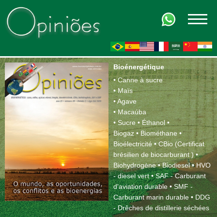
OUS
FR
AIR
ZH-CN
SALUT
Bioénergétique
• Canne à sucre
• Maïs
• Agave
• Macaúba
• Sucre
• Éthanol •
Biogaz
• Biométhane
•
Bioélectricité
• CBio (Certificat
brésilien de biocarburant ) •
Biohydrogène •
Biodiesel
• HVO
- diesel vert
• SAF - Carburant
d'aviation durable
• SMF -
Carburant marin durable
• DDG
- Drêches de distillerie séchées